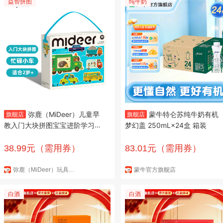
益智拼图
纯牛奶
弥鹿（MiDeer）儿童早
蒙牛特仑苏纯牛奶有机
旗舰店
旗舰店
教入门大块拼图宝宝进阶学习男
梦幻盖 250mL×24盒 箱装
女孩幼儿益智2岁节生日礼物
【手提礼盒款】忙碌小车（2岁
38.99元（需用券）
83.01元（需用券）
+）
弥鹿（MiDeer）玩具官方旗舰店
蒙牛官方旗舰店
白酒
白酒