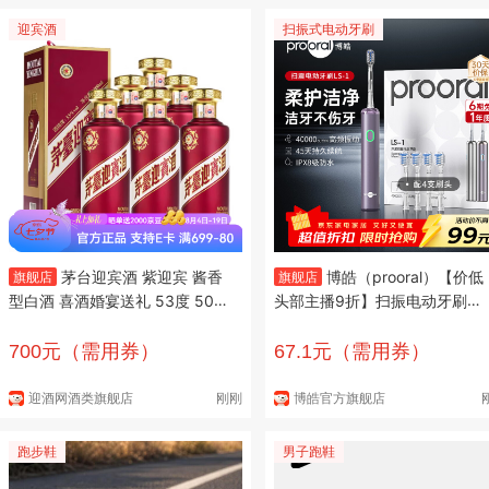
迎宾酒
扫振式电动牙刷
茅台迎宾酒 紫迎宾 酱香
博皓（prooral）【价低
旗舰店
旗舰店
型白酒 喜酒婚宴送礼 53度 500
头部主播9折】扫振电动牙刷成
mL 6瓶 原箱装
人洗牙器便携全自动声波牙刷软
毛柔和牙刷头 铝合金磁吸充电
700元（需用券）
67.1元（需用券）
紫色| 3种模式| IPX8级防水
迎酒网酒类旗舰店
刚刚
博皓官方旗舰店
跑步鞋
男子跑鞋