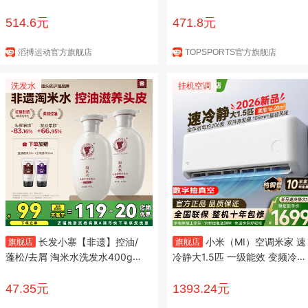
S跑步鞋 HV8150-110 43
休闲竞速跑步鞋 HM6803-007
42.5
514.6元
471.8元
滔搏运动官方旗舰店
TOPSPORTS官方旗舰店
洗发水
挂机空调
长发小寨【非遗】控油/
小米（MI）空调米家 速
旗舰店
旗舰店
蓬松/去屑 淘米水洗发水400g
冷静大1.5匹 一级能效 变频冷暖
洗发露洗头膏【包邮】 【2瓶钜
智能自清洁 家用卧室壁挂式挂
惠】控油滋养洗发水400g*2
35GW-PG15/A1A1 大1.5匹 速
47.35元
1393.24元
冷静 新一级能效