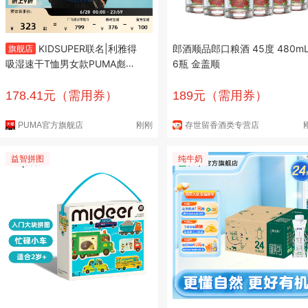
KIDSUPER联名|利雅得
郎酒顺品郎口粮酒 45度 480m
旗舰店
吸湿速干T恤男女款PUMA彪马
6瓶 金盖顺
球迷版球衣781074
178.41元（需用券）
189元（需用券）
PUMA官方旗舰店
刚刚
存世留香酒类专营店
益智拼图
纯牛奶