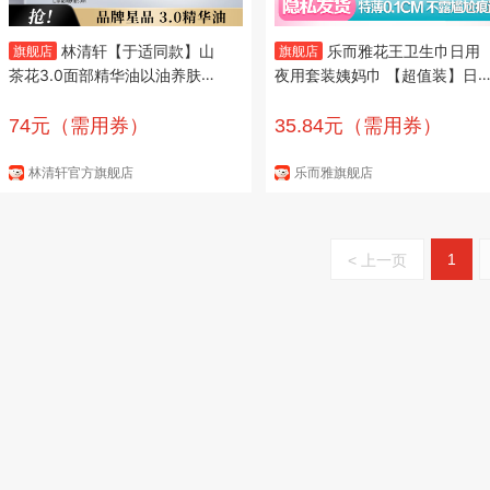
林清轩【于适同款】山
乐而雅花王卫生巾日用
旗舰店
旗舰店
茶花3.0面部精华油以油养肤抗
夜用套装姨妈巾 【超值装】日
皱淡纹精华护肤 3.0精华油50ml
组合74片
74元（需用券）
35.84元（需用券）
林清轩官方旗舰店
乐而雅旗舰店
1
< 上一页