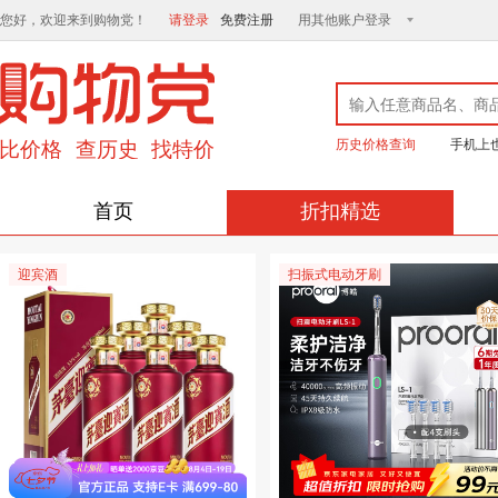
您好，欢迎来到购物党！
请登录
免费注册
用其他账户登录
历史价格查询
手机上
首页
折扣精选
迎宾酒
扫振式电动牙刷