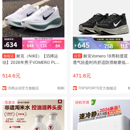
耐克（NIKE）【滔搏运
耐克Vomero 18男鞋缓震
旗舰店
自营
动】2026年男子VOMERO PLU
透气轻盈时尚舒适防滑耐磨低帮
S跑步鞋 HV8150-110 43
休闲竞速跑步鞋 HM6803-007
42.5
514.6元
471.8元
滔搏运动官方旗舰店
刚刚
TOPSPORTS官方旗舰店
洗发水
挂机空调