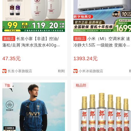
长发小寨【非遗】控油/
小米（MI）空调米家 速
旗舰店
旗舰店
蓬松/去屑 淘米水洗发水400g
冷静大1.5匹 一级能效 变频冷暖
洗发露洗头膏【包邮】 【2瓶钜
智能自清洁 家用卧室壁挂式挂
惠】控油滋养洗发水400g*2
35GW-PG15/A1A1 大1.5匹 速
47.35元
1393.24元
冷静 新一级能效
长发小寨旗舰店
刚刚
小米冰箱旗舰店
T恤
顺品郎