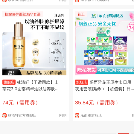
抗皱修护面部精华套装
花王
林清轩【于适同款】山
乐而雅花王卫生巾日用
旗舰店
旗舰店
茶花3.0面部精华油以油养肤抗
夜用套装姨妈巾 【超值装】日
皱淡纹精华护肤 3.0精华油50ml
组合74片
74元（需用券）
35.84元（需用券）
林清轩官方旗舰店
刚刚
乐而雅旗舰店