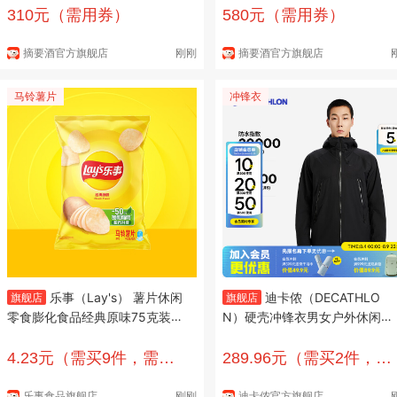
310元（需用券）
580元（需用券）
摘要酒官方旗舰店
刚刚
摘要酒官方旗舰店
马铃薯片
冲锋衣
乐事（Lay's） 薯片休闲
迪卡侬（DECATHLO
旗舰店
旗舰店
零食膨化食品经典原味75克装薯
N）硬壳冲锋衣男女户外休闲登
片零食多种口味可选 原味
山徒步防风防水夹克风衣MH50
0外套 男款-曜石黑 M
4.23元（需买9件，需用
289.96元（需买2件，需
券）
用券）
乐事食品旗舰店
刚刚
迪卡侬官方旗舰店