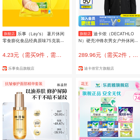
乐事（Lay's） 薯片休闲
迪卡侬（DECATHLO
旗舰店
旗舰店
零食膨化食品经典原味75克装薯
N）硬壳冲锋衣男女户外休闲登
片零食多种口味可选 原味
山徒步防风防水夹克风衣MH50
0外套 男款-曜石黑 M
4.23元（需买9件，需用
289.96元（需买2件，需
券）
用券）
乐事食品旗舰店
迪卡侬官方旗舰店
抗皱修护面部精华套装
花王