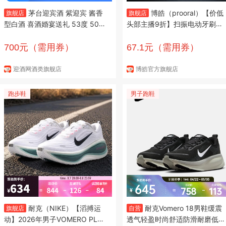
茅台迎宾酒 紫迎宾 酱香
博皓（prooral）【价低
旗舰店
旗舰店
型白酒 喜酒婚宴送礼 53度 500
头部主播9折】扫振电动牙刷成
mL 6瓶 原箱装
人洗牙器便携全自动声波牙刷软
毛柔和牙刷头 铝合金磁吸充电
700元（需用券）
67.1元（需用券）
紫色| 3种模式| IPX8级防水
迎酒网酒类旗舰店
博皓官方旗舰店
跑步鞋
男子跑鞋
耐克（NIKE）【滔搏运
耐克Vomero 18男鞋缓震
旗舰店
自营
动】2026年男子VOMERO PLU
透气轻盈时尚舒适防滑耐磨低帮