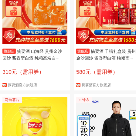
摘要酒 山海经 贵州金沙
摘要酒 千禧礼盒装 贵州
旗舰店
旗舰店
回沙 酱香型白酒 纯粮高端白酒
金沙回沙 酱香型白酒 纯粮高端
53度 500mL 1瓶
酒 53度 500mL 2瓶 单盒装
310元（需用券）
580元（需用券）
摘要酒官方旗舰店
摘要酒官方旗舰店
马铃薯片
冲锋衣