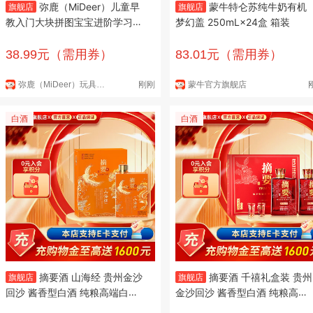
弥鹿（MiDeer）儿童早
蒙牛特仑苏纯牛奶有机
旗舰店
旗舰店
教入门大块拼图宝宝进阶学习男
梦幻盖 250mL×24盒 箱装
女孩幼儿益智2岁节生日礼物
【手提礼盒款】忙碌小车（2岁
38.99元（需用券）
83.01元（需用券）
+）
弥鹿（MiDeer）玩具官方旗舰店
刚刚
蒙牛官方旗舰店
白酒
白酒
摘要酒 山海经 贵州金沙
摘要酒 千禧礼盒装 贵州
旗舰店
旗舰店
回沙 酱香型白酒 纯粮高端白酒
金沙回沙 酱香型白酒 纯粮高端
53度 500mL 1瓶
酒 53度 500mL 2瓶 单盒装