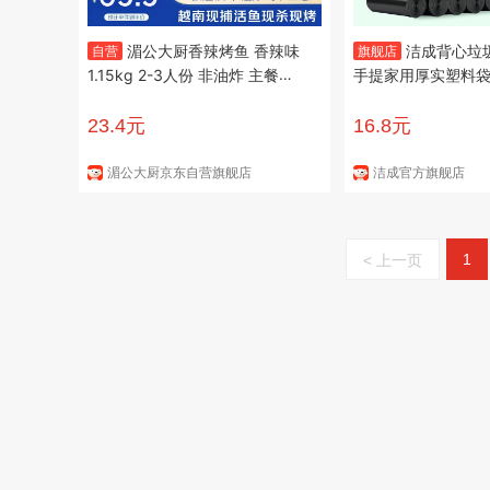
湄公大厨香辣烤鱼 香辣味
洁成背心垃
自营
旗舰店
1.15kg 2-3人份 非油炸 主餐宵
手提家用厚实塑料袋
夜聚会
提45*62cm*300只
23.4元
16.8元
湄公大厨京东自营旗舰店
洁成官方旗舰店
1
< 上一页