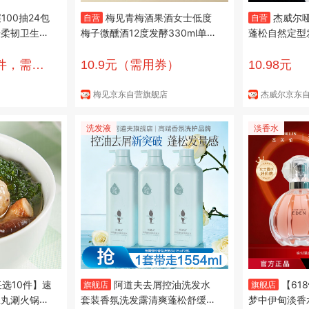
100抽24包
梅见青梅酒果酒女士低度
杰威尔
自营
自营
肤柔韧卫生
梅子微醺酒12度发酵330ml单瓶
蓬松自然定型
层 100抽*24
端午礼物
持久造型男士8
3件，需用
10.9元（需用券）
10.98元
梅见京东自营旗舰店
杰威尔京东
洗发液
淡香水
任选10件】速
阿道夫去屑控油洗发水
【61
旗舰店
旗舰店
鱼丸涮火锅关
套装香氛洗发露清爽蓬松舒缓头
梦中伊甸淡香