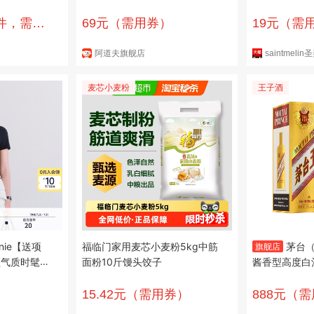
【菇香浓郁】
痒洗头膏男女士留香 祛屑蓬松洗
留香正品
发液518ml*3瓶
0件，需用
69元（需用券）
19元（需
阿道夫旗舰店
saintmel
麦芯小麦粉
王子酒
enie【送项
福临门家用麦芯小麦粉5kg中筋
茅台（
旗舰店
领气质时髦针
面粉10斤馒头饺子
酱香型高度白酒 53度 500m
S (160)
瓶 金王子酒 
15.42元（需用券）
888元（