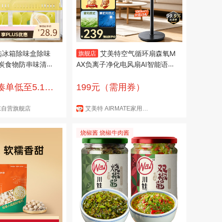
选冰箱除味盒除味
艾美特空气循环扇森氧M
旗舰店
炭食物防串味清新
AX负离子净化电风扇AI智能语音
落地扇卧室家用台式电扇大风力
静音- A 【紫色中配款】3D广角
（凑单低至5.1
199元（需用券）
送风+0感轻音 SRD228
东自营旗舰店
艾美特 AIRMATE家用电器旗舰店
烧椒酱 烧椒牛肉酱