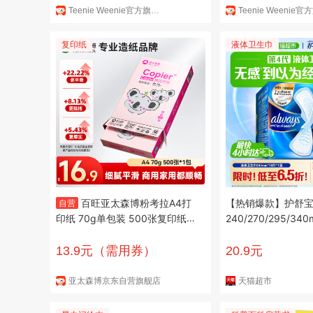
Teenie Weenie官方旗舰店
复印纸
液体卫生巾
百旺亚太森博粉考拉A4打
【热销爆款】护舒
自营
印纸 70g单包装 500张复印纸
240/270/295/3
双面打印资料 高性价比草稿纸
姨妈巾
【经济家用款】
13.9元（需用券）
20.9元
亚太森博京东自营旗舰店
天猫超市