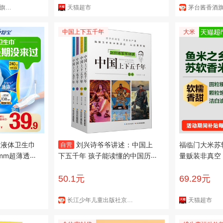
Teenie Weenie官方旗舰店
天猫超市
茅台酱香酒
中国上下五千年
大米
宝液体卫生巾
刘兴诗爷爷讲述：中国上
福临门大米苏软
自营
40mm超薄透气
下五千年 孩子能读懂的中国历史
量贩装非真空
（套装4本）
50.1元
69.29元
长江少年儿童出版社京东自营旗舰店
天猫超市