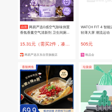
网易严选0感空气除味倒置
WATCH FIT 4 智
自营
香氛香薰空气清新剂 卫生间厕所
轻薄大屏 潮流运动
酒店 鸢尾邂逅
15.31元（需买2件，凑单
505元
低至4.9）
网易严选京东自营旗舰店
唯品会
香辣烤鱼
垃圾袋