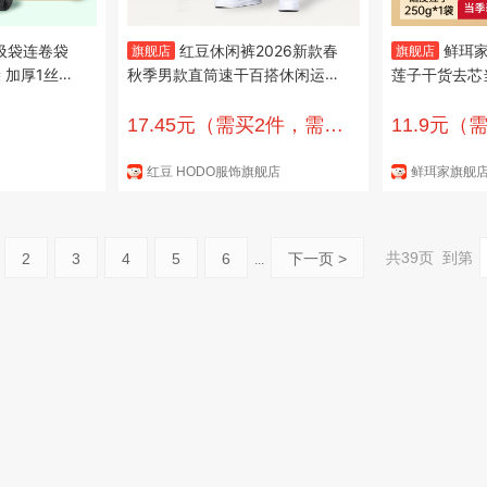
圾袋连卷袋
红豆休闲裤2026新款春
鲜珥
旗舰店
旗舰店
 加厚1丝手
秋季男款直筒速干百搭休闲运动
莲子干货去芯
*1箱
长裤子 黑色 4XL （建议140-16
净重发货无干燥
0斤）
g*1袋装
17.45元（需买2件，需用
11.9元（
券）
红豆 HODO服饰旗舰店
鲜珥家旗舰
共39页 到第
2
3
4
5
6
下一页 >
...