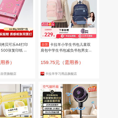
博拷贝可乐A4打印
卡拉羊小学生书包儿童双
自营
 500张复印纸 双
肩包中学生书包减负书包男女生
不透印不卡纸【品质
书包男孩大容量女孩书包品牌旗
舰正品
需用券）
159.75元（需用券）
东自营旗舰店
卡拉羊学习用品旗舰店
空气循环扇