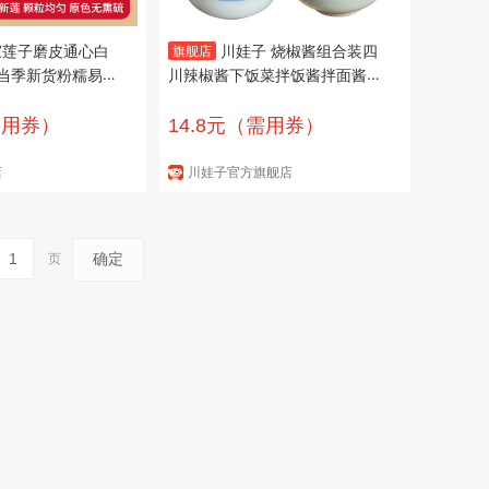
家莲子磨皮通心白
川娃子 烧椒酱组合装四
旗舰店
当季新货粉糯易煮
川辣椒酱下饭菜拌饭酱拌面酱牛
剂 磨皮莲子250
肉酱剁椒酱 双椒酱+烧椒酱 共4
60g
需用券）
14.8元（需用券）
店
川娃子官方旗舰店
确定
页