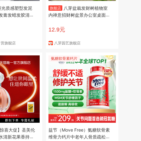
哑光质感塑型发泥
八芽盆栽发财树植物室
旗舰店
发膏发蜡发胶清爽
内禅意招财树盆景办公室桌面绿
0g
植源头直发包邮 五福发财树-圆
肚盆-密胺托盘 含盆
12.9元
自营旗舰店
八芽园艺旗舰店
氨糖软骨素钙片
8惊喜大促】圣美伦
益节（Move Free）氨糖软骨素
水清新花果香持久
维骨力钙片中老年人骨质疏松腰