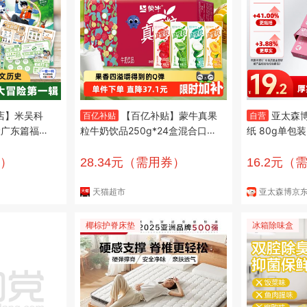
店】米吴科
【百亿补贴】蒙牛真果
亚太森
百亿补贴
自营
险广东篇福建
粒牛奶饮品250g*24盒混合口味
纸 80g单包装
历史国家地理
牛奶饮料整箱
面打印资料 
小学生课外阅
热销款】
券）
28.34元（需用券）
16.2元（
年级儿童绘本
事书大中华寻宝
天猫超市
亚太森博京
地图看中国
椰棕护脊床垫
冰箱除味盒