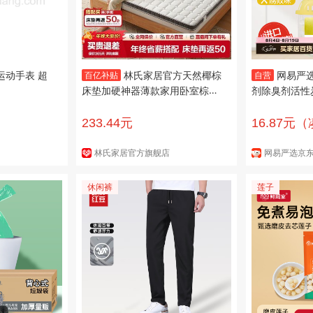
能运动手表 超
林氏家居官方天然椰棕
网易严
百亿补贴
自营
床垫加硬神器薄款家用卧室棕榈
剂除臭剂活性
垫子CD137
柚子3盒装
233.44元
16.87元
1）
林氏家居官方旗舰店
网易严选京
休闲裤
莲子