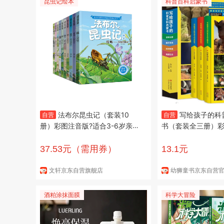
昆虫记绘本
科普百科启蒙书
法布尔昆虫记（套装10
写给孩子的科
自营
自营
册）彩图注音版?适合3-6岁亲子
书（套装全三册）彩
共读7-9岁自主阅读儿童绘本科
植物乐园生活大百
普知识故事绘本书
海量知识擦索科学
37.53元（需用券）
13.1元
文轩京东自营旗舰店
酒粕涂抹面膜
科学大冒险