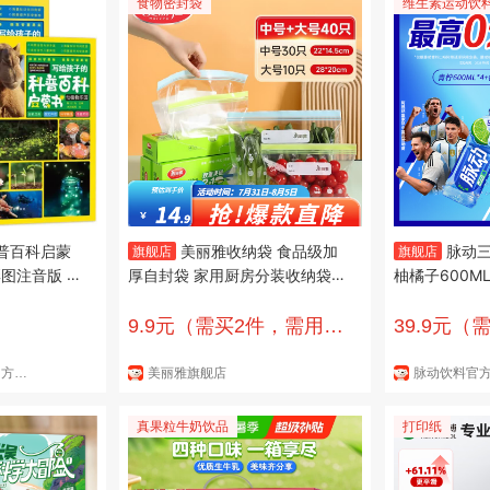
食物密封袋
维生素运动饮
普百科启蒙
美丽雅收纳袋 食品级加
脉动
旗舰店
旗舰店
图注音版 动
厚自封袋 家用厨房分装收纳袋
柚橘子600M
科天文与地理
透明大号+中号【共40只】
做运动饮料 青柠
奥秘
600ml*4+橘
9.9元（需买2件，需用
39.9元（
券）
幼狮童书京东自营官方旗舰店
美丽雅旗舰店
脉动饮料官
真果粒牛奶饮品
打印纸