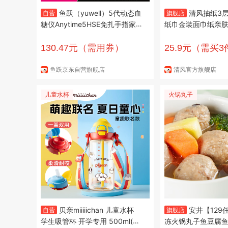
鱼跃（yuwell）5代动态血
清风抽纸3层
自营
旗舰店
糖仪Anytime5HSE免扎手指家
纸巾金装面巾纸亲
用医用持续血糖监测仪1盒装
纸//整箱//批发/// 3
包
130.47元（需用券）
25.9元（需买
券）
鱼跃京东自营旗舰店
清风官方旗舰店
儿童水杯
火锅丸子
贝亲miiiiichan 儿童水杯
安井【129
自营
旗舰店
学生吸管杯 开学专用 500ml(甜
冻火锅丸子鱼豆腐