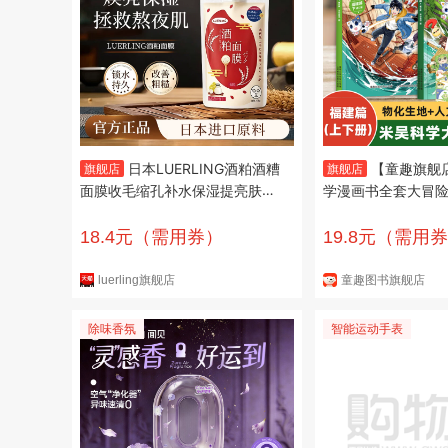
日本LUERLING酒粕酒糟
【童趣旗舰
旗舰店
旗舰店
面膜收毛缩孔补水保湿提亮肤色
学漫画书全套大冒
涂抹清洁泥膜
篇奇妙万象篇 人文
科普启蒙百科全书
18.4元（需用券）
19.8元（需用
读书籍读物一二三
3-6-12岁图画故
luerling旗舰店
童趣图书旗舰店
记神奇的科学打开
【全
除味香氛
智能运动手表