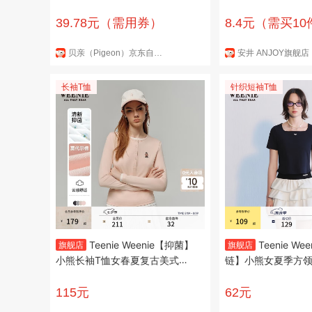
趣日常)
东煮麻辣烫食材N 
香菇贡丸150g*1
39.78元（需用券）
8.4元（需买1
券）
贝亲（Pigeon）京东自营旗舰店
安井 ANJOY旗舰店
长袖T恤
针织短袖T恤
Teenie Weenie【抑菌】
Teenie We
旗舰店
旗舰店
小熊长袖T恤女春夏复古美式假
链】小熊女夏季方
两件打底衫上衣女 浅粉色 S (16
织短袖正肩T恤 藏青色 
0)
115元
62元