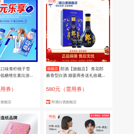
料
白酒
三口味青柠桃子雪
郎酒【旗舰店】 青花郎
旗舰店
L低糖维生素出游
酱香型白酒 婚宴商务送礼收藏 5
600ml*4+蜜桃
3度 500mL 1瓶
子600ml*4
需用券）
580元（需用券）
方旗舰店
郎酒白酒旗舰店
书包