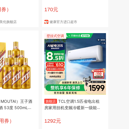
腿疼护关节美国原装进口 【修护
关节】绿瓶 120粒*1瓶
用券）
170元
in圣美伦旗舰店
健康官方进口超市
壁挂式空调
MOUTAI）王子酒
TCL空调1.5匹省电出租
旗舰店
L 6
房家用挂机变频冷暖新一级能效
整箱装
以旧换新补贴
需用券）
1292元