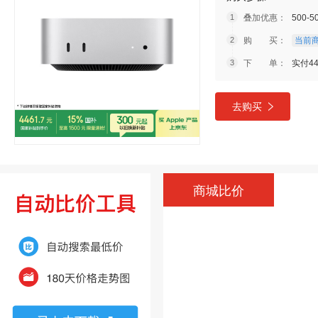
叠加优惠：
500-
购 买：
当前商
下 单：
实付44
去购买
商城比价