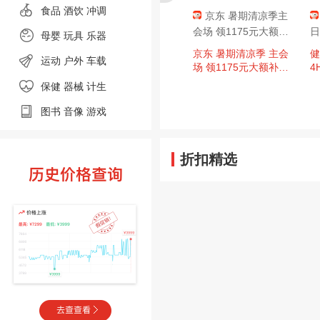
食品
酒饮 冲调
京东 暑期清凉季主
会场 领1175元大额补
日
母婴
玩具 乐器
贴 含1115元PLUS超
京东 暑期清凉季 主会
健
运动
户外
车载
级补贴
场 领1175元大额补贴
4
含1115元PLUS超级补
元
保健 器械
计生
贴；3期白条免息券等
图书
音像
游戏
折扣精选