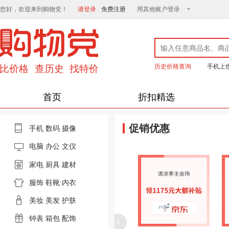
您好，欢迎来到购物党！
请登录
免费注册
用其他账户登录
历史价格查询
手机上
首页
折扣精选
促销优惠
手机
数码
摄像
电脑
办公 文仪
家电
厨具
建材
服饰
鞋靴
内衣
美妆
美发
护肤
钟表
箱包
配饰