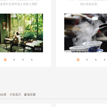
玫瑰。其他摆在磁碟里的月
县茶叶交易市场上依然人潮熙
七年的黄秀玉教授正在点茶，担任
泡出来的品质。
好
彩斑斓或莹白如玉、或碧绿
。每天傍晚，都会有大批茶农拖
茶会后见的是翟秀明教授，他修习
美得有点不沾烟火气，这些
满麻袋刚刚做好的猴魁，聚拢到
小笠原流煎茶道已经九年。茶会伊
凭借不同食材的天然色彩而
里，期待着茶商们能出个好价
始，翟秀明入茶室坐定："我一般会
它们放在冰箱冷藏，中秋的
。62岁的猴坑茶农叶有朋，却根
说，欢迎大家进入疯狂的煎茶道的
就由此自然而然地开始了。
不需要去县城的茶叶市场。从来
世界。"
是茶商不远千里翻山越岭前往猴
坑村，寻找传说中最好…
稀白茶
六安瓜片
蒙顶甘露