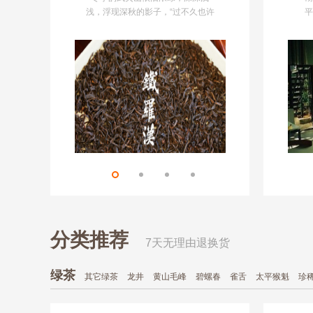
浅，浮现深秋的影子，“过不久也许
如同
平
会下雪吧”，草木君说。
饼，色
攘
如翠，
着
都是
这
来。把
钱
茶聚
本
都
分类推荐
7天无理由退换货
绿茶
其它绿茶
龙井
黄山毛峰
碧螺春
雀舌
太平猴魁
珍