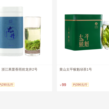
浙江果栗香雨前龙井2号
黄山太平猴魁绿茶1号
立
立
99
约290元/斤
约396元/斤
￥
即购买