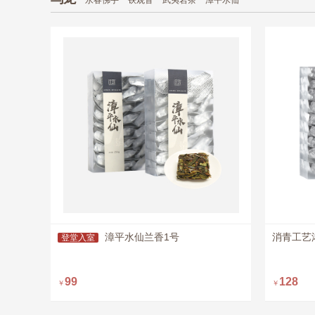
永春佛手
铁观音
武夷岩茶
漳平水仙
漳平水仙兰香1号
消青工艺
登堂入室
99
128
￥
￥
即购买