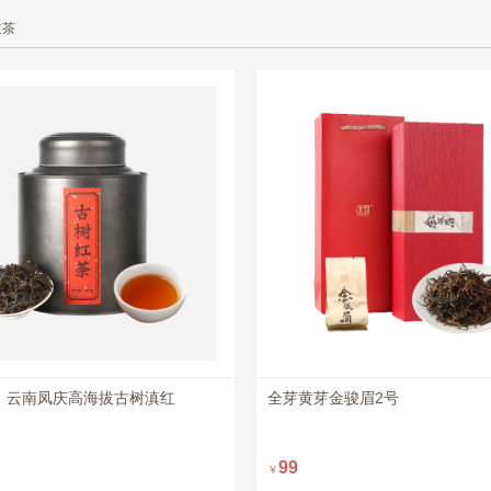
红茶
云南凤庆高海拔古树滇红
全芽黄芽金骏眉2号
立
立
99
￥