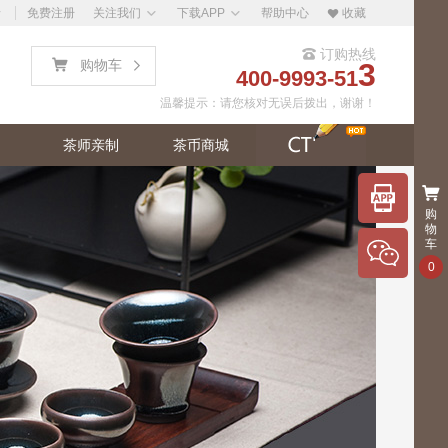
录
免费注册
关注我们
下载APP
帮助中心
收藏
Ū
订购热线
Ȳ
ŭ
购物车
3

400-9993-51
温馨提示：请您核对无误后拨出，谢谢！
茶师亲制
茶币商城
ŭ
100元
购
APP
物
车
下载
0
关
注
微信