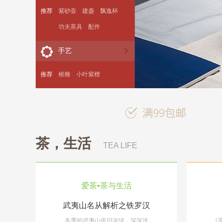
推荐
紫砂壶
建盏
飘逸杯
功夫茶具
配件
手艺
推荐
根雕
小叶紫檀
茶，生活
TEA LIFE
爱茶•茶与生活
武夷山名从解析之铁罗汉
美文
冬季的武夷山依旧浓绿，深深浅
做完最
《