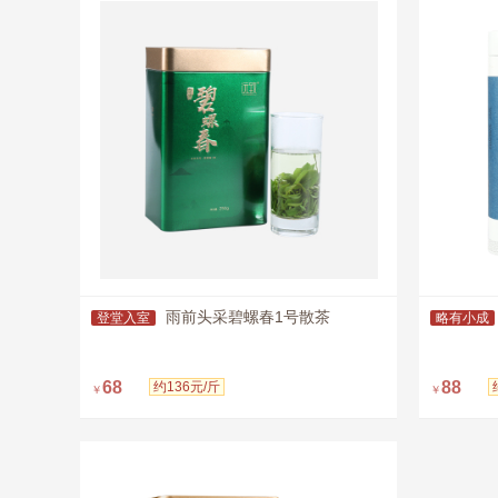
雨前头采碧螺春1号散茶
登堂入室
略有小成
68
88
约136元/斤
￥
￥
即购买