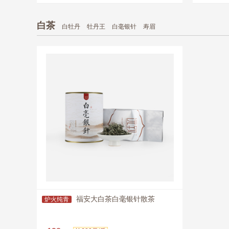
即购买
白茶
白牡丹
牡丹王
白毫银针
寿眉
福安大白茶白毫银针散茶
炉火纯青