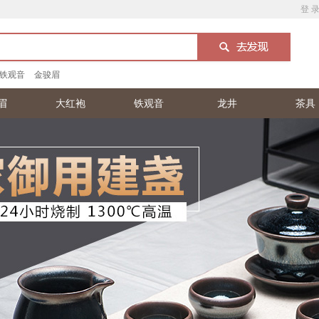
登 
铁观音
金骏眉
眉
大红袍
铁观音
龙井
茶具