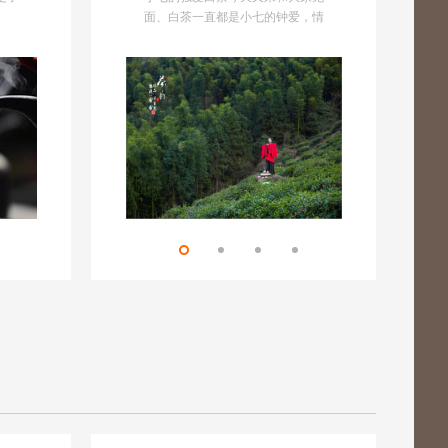
“3860”，“38”指的是妇女，“60”指的
水甲桂林。也有人说：东周出孔
心情不同、茶量不同、泡茶时间控
面、白茶一直都是小七的钟爱，情
庐”，自古
白茶的
去
是老人，青年、中年男子都出去打
丘，南宋有朱熹。中国古文化，泰
制不同、温度不同，泡出来的茶口
不知所起一往而深。白茶是一种微
迹，李白
过白茶
同
工了。“金寨县有10万人在外打
山和武夷。正如他们所说，武夷山
感也不同，通常黑茶的冲泡通用方
发酵茶,茶叶采摘后，不经过杀青，
“俊伟诡特
短的几
吃
工。”朱世军说，“即使他们现在回到
不仅是风景景区，也是文化圣地，
法总共有五种，一起来看下吧!
只需经过晒青或者小火干燥。白茶
好水出好茶
不为什
面
了家乡，也不愿意做农活了。他们
是世界自然与文化双重遗产，也是
的主要产区在福建福鼎、政和，因
至今已有
食
已经习惯了城里的热闹，而山区的
国家5A级旅游景点。
此，福建又被称为中国白茶之乡。
庙甚多，
年
寂寞与单调是无法忍受的。
今天，小七就来普及一下几款福建
处云雾之
白茶的特色与制法。