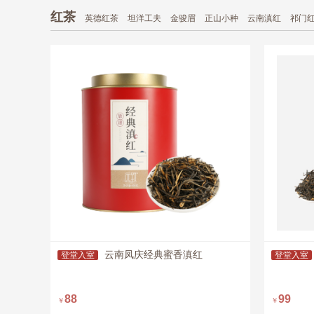
红茶
英德红茶
坦洋工夫
金骏眉
正山小种
云南滇红
祁门
云南凤庆经典蜜香滇红
登堂入室
登堂入室
88
99
￥
￥