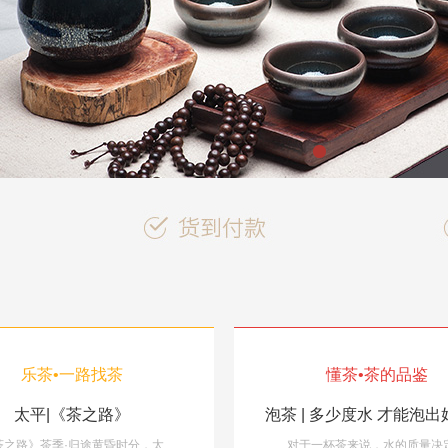
乐茶•一路找茶
懂茶•茶的品鉴
 | 秋之茶韵，飨宴。
太平|《茶之路》
泡茶 | 多少度水 才能泡
煎茶道是怎么回事？带你去小笠原
后一个紫色冰皮月饼，艳丽
茶之路》茶季·归途黄昏时分，太
在这里，修习日本小笠原流煎茶道
小七说茶：换季入秋，喝这些茶才
对于一杯茶来说，水的质量决