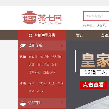
热搜榜：
大红袍
全部商品分类
首页
金骏

全部好茶
热销
金骏眉
铁观音
大红袍
龙井
黄山毛峰
滇红
漳平水仙
正山小种
茶类
绿茶
乌龙茶
红茶
白茶
普洱
花茶
热销茶具