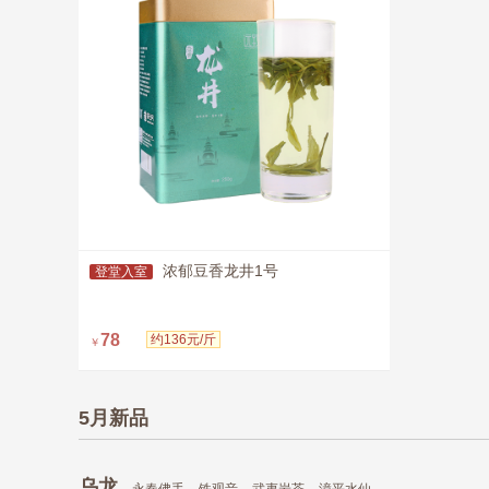
浓郁豆香龙井1号
登堂入室
78
约136元/斤
￥
即购买
5月新品
乌龙