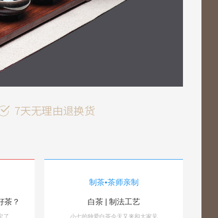
制茶•茶师亲制
出好茶？
流煎茶道八月茶会！
小七说茶：换季入秋，喝这些茶才好
快乐茶旅，悠游武夷
白茶 | 制法工艺
六安瓜片：中国最复杂的绿茶。【下】
[月饼茶：冲泡篇]黑茶的花式冲泡方法，让您不单单只喝茶!
庐
定了
朱世军说，现在农村的人员结构是
有人说：桂林山水甲天下，武夷山
黑茶的冲泡方法也需要讲究技巧，
小七的独爱白茶今天又来和大家见
“匡庐奇秀
小白啊
每