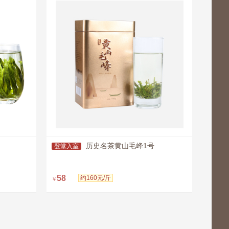
历史名茶黄山毛峰1号
登堂入室
立
58
约160元/斤
￥
即购买
即购买