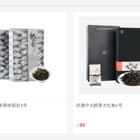
浓香铁观音1号
武夷中火醇香大红袍1号
立
立
99
￥
即购买