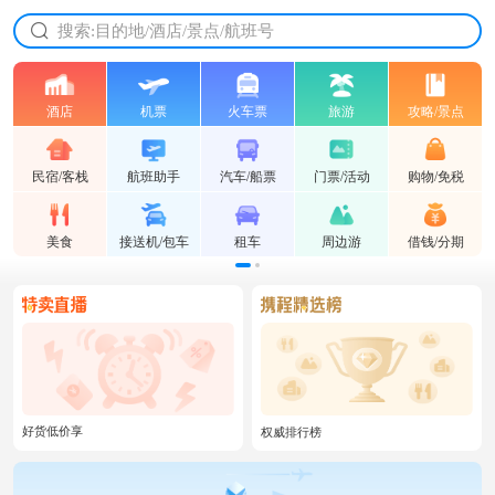
放心的服务 放心的价格
搜索:目的地/酒店/景点/航班号
酒店
机票
火车票
旅游
攻略/景点
民宿/客栈
航班助手
汽车/船票
门票/活动
购物/免税
美食
接送机/包车
租车
周边游
借钱/分期
好货低价享
权威排行榜