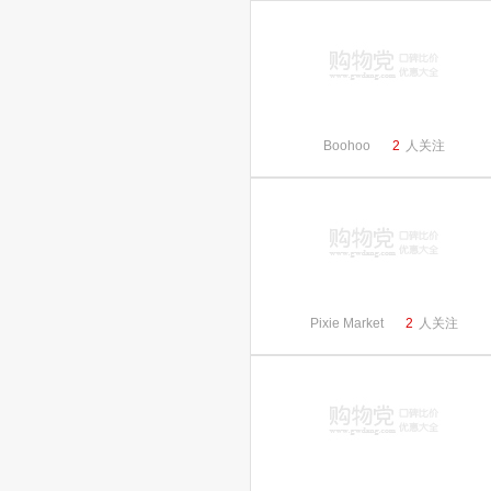
Boohoo
2
人关注
Pixie Market
2
人关注