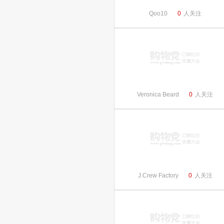
Qoo10
0
人关注
Veronica Beard
0
人关注
J.Crew Factory
0
人关注