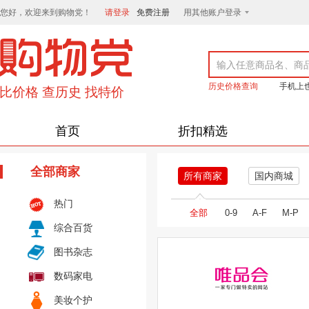
您好，欢迎来到购物党！
请登录
免费注册
用其他账户登录
历史价格查询
手机上
首页
折扣精选
全部商家
所有商家
国内商城
热门
全部
0-9
A-F
M-P
综合百货
图书杂志
数码家电
美妆个护