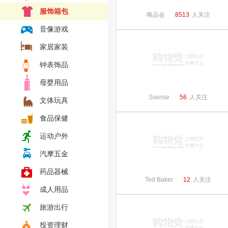
服饰箱包
唯品会
8513
人关注
音像游戏
家居家装
钟表饰品
母婴用品
Ssense
56
人关注
文体玩具
食品保健
运动户外
汽摩五金
药品器械
Ted Baker
12
人关注
成人用品
旅游出行
投资理财