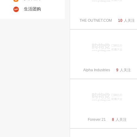
生活团购
THE OUTNET.COM
10
人关注
Alpha Industries
9
人关注
Forever 21
8
人关注