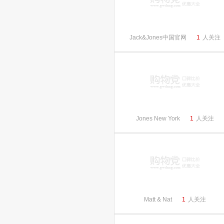
Jack&Jones中国官网
1
人关注
Jones New York
1
人关注
Matt & Nat
1
人关注