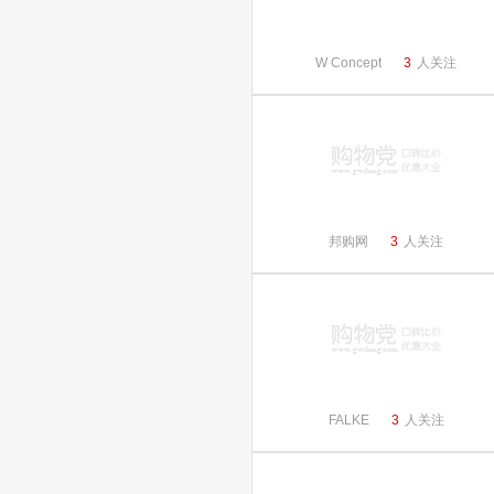
W Concept
3
人关注
邦购网
3
人关注
FALKE
3
人关注