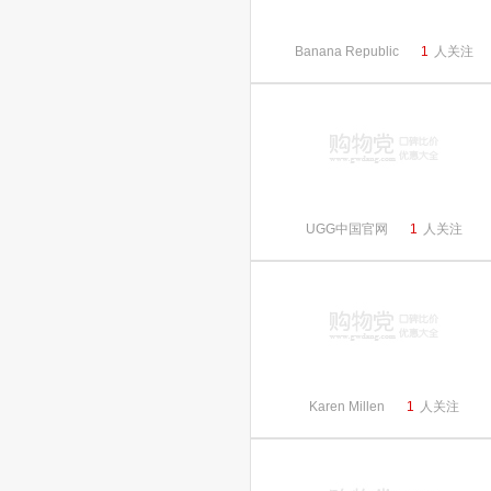
Banana Republic
1
人关注
UGG中国官网
1
人关注
Karen Millen
1
人关注