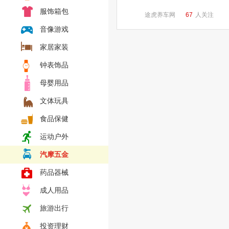
服饰箱包
途虎养车网
67
人关注
音像游戏
家居家装
钟表饰品
母婴用品
文体玩具
食品保健
运动户外
汽摩五金
药品器械
成人用品
旅游出行
投资理财