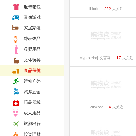
服饰箱包
iHerb
232
人关注
音像游戏
家居家装
钟表饰品
母婴用品
Myprotein中文官网
17
人关注
文体玩具
食品保健
运动户外
汽摩五金
药品器械
Vitacost
4
人关注
成人用品
旅游出行
投资理财