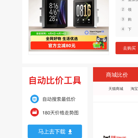
领 
购 
下 
去购买
商城比价
天猫商城
淘宝