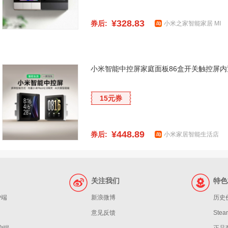
¥328.83
券后:
小米之家智能家居 MI
小米智能中控屏家庭面板86盒开关触控屏内置
15元券
¥448.89
券后:
小米家居智能生活店
关注我们
特色
户端
新浪微博
历史
意见反馈
St