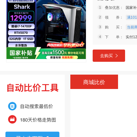
叠加优惠：
国家补
领 券：
满101
购 买：
当前商
下 单：
实付12
去购买
商城比价