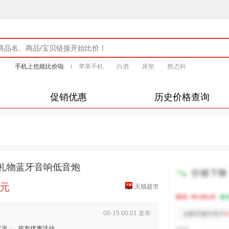
手机上也能比价啦
苹果手机
白酒
床垫
酷态科
促销优惠
历史价格查询
礼礼物蓝牙音响低音炮
4元
天猫超市
06-15 00:01 发布
优惠：
超市优惠活动