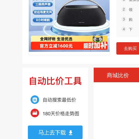
领 
购 
下 
去购买
商城比价