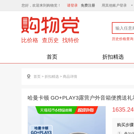
您好，欢迎来到购物党！
请登录
免费注册
用其他账户登录
历史价格查询
首页
折扣精选
首页
>
折扣精选
>
商品详情
哈曼卡顿 GO+PLAY3露营户外音箱便携送
1635.2
购买步骤
叠加