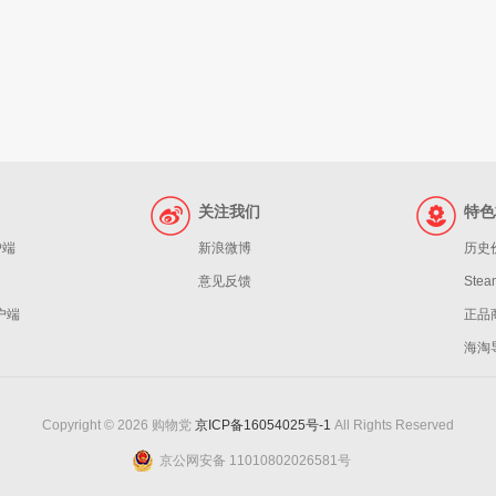
关注我们
特色
户端
新浪微博
历史
意见反馈
St
客户端
正品
海淘
Copyright © 2026 购物党
京ICP备16054025号-1
All Rights Reserved
京公网安备 11010802026581号