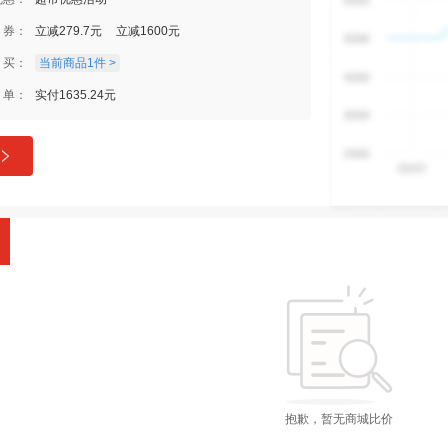
券：
立减279.7元
立减1600元
买：
当前商品1件 >
单：
实付1635.24元
抱歉，暂无商城比价