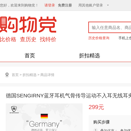
您好，欢迎来到购物党！
请登录
免费注册
用其他账户登录
历史价格查询
手机上
首页
折扣精选
首页
>
折扣精选
>
商品详情
德国SENGIRNY蓝牙耳机气骨传导运动不入耳无线耳夹
299元
购买步骤
叠加优惠：
参与优