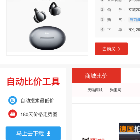
领 券：
立减2
购 买：
当前商
下 单：
实付2
去购买
商城比价
天猫商城
淘宝网