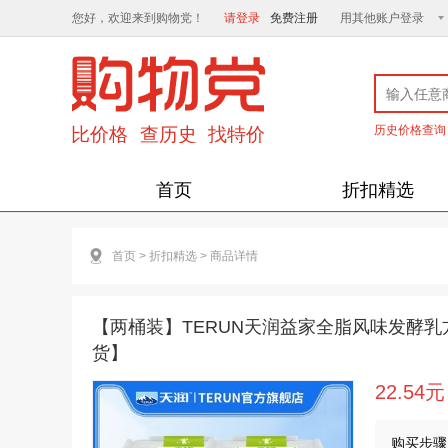
您好，欢迎来到购物党！
请登录
免费注册
用其他账户登录
历史价格查询
首页
折扣精选
首页
>
折扣精选
>
商品详情
【两桶装】TERUN天润益家全脂风味发酵乳方
货】
22.54元
购买步骤