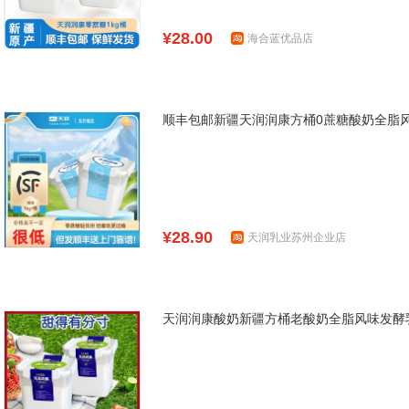
¥28.00
海合蓝优品店
顺丰包邮新疆天润润康方桶0蔗糖酸奶全脂风
¥28.90
天润乳业苏州企业店
天润润康酸奶新疆方桶老酸奶全脂风味发酵