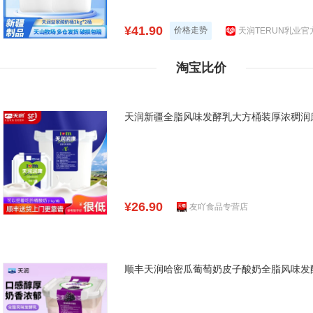
¥41.90
价格走势
天润TERUN乳业
淘宝比价
天润新疆全脂风味发酵乳大方桶装厚浓稠润康
¥26.90
友吖食品专营店
顺丰天润哈密瓜葡萄奶皮子酸奶全脂风味发酵乳