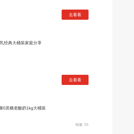
去看看
酵乳经典大桶装家庭分享
去看看
0蔗糖老酸奶1kg大桶装
销量: 55