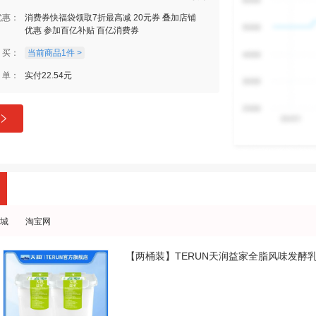
优惠：
消费券快福袋领取7折最高减 20元券 叠加店铺
优惠 参加百亿补贴 百亿消费券
买：
当前商品1件 >
单：
实付22.54元
城
淘宝网
【两桶装】TERUN天润益家全脂风味发酵乳