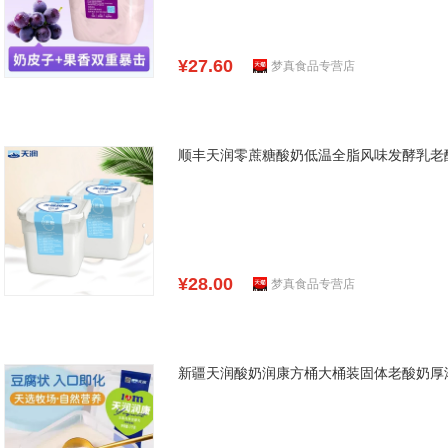
¥27.60
梦真食品专营店
顺丰天润零蔗糖酸奶低温全脂风味发酵乳老酸
¥28.00
梦真食品专营店
新疆天润酸奶润康方桶大桶装固体老酸奶厚浓