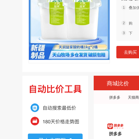
叠加
购 
下 
去购买
商城比价
拼多多
天猫商
拼多多