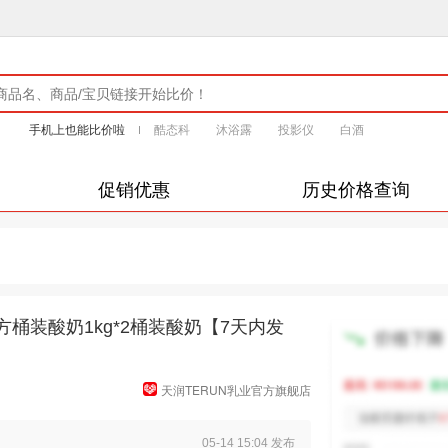
手机上也能比价啦
酷态科
沐浴露
投影仪
白酒
促销优惠
历史价格查询
桶装酸奶1kg*2桶装酸奶【7天内发
天润TERUN乳业官方旗舰店
05-14 15:04 发布