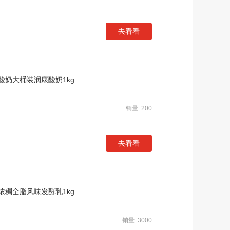
去看看
奶大桶装润康酸奶1kg
销量: 200
去看看
稠全脂风味发酵乳1kg
销量: 3000