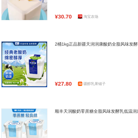
¥30.70
淘宝农场
2桶1kg正品新疆天润润康酸奶全脂风味发
¥27.80
疆醇乳果铺子
顺丰天润酸奶零蔗糖全脂风味发酵乳低温润康