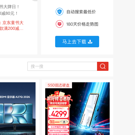
书大牌日！
京东童书品牌日加
京东超市 黑五签到
0减80元！
码！ 爆款满300减130
有奖 每日签到可领满2
券
元！
00-20元券×3张/超市
笔
：京东童书大
促销活动：京东童书品
京东超市 黑五签到有
京
卡
款满200减8
牌日加码！ 爆款满300
奖 每日签到可领满200
上
减130元！
-20元券×3张/超市卡
云
连签7天必得超市卡 实
家
测2元
用
SSD固态硬盘