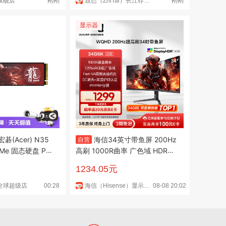
旗舰店
刚刚
致态（ZhiTai）长江存储京东自营旗舰店
刚刚
显示器
(Acer) N35
海信34英寸带鱼屏 200Hz
自营
高刷 1000R曲率 广色域 HDR40
0 WQHD 曲面电竞显示屏 显示
1234.05元
器 34G6K
全球超级店
00:28
海信（Hisense）显示器京东自营旗舰店
08-08 20:02