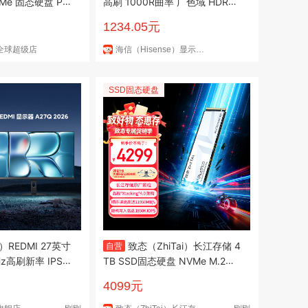
高刷 1000R曲率 广色域 HDR40
0 WQHD 曲面电竞显示屏 显示
1234.05元
器 34G6K
全球超级店
海信（Hisense）显示器京东自营旗舰店
SSD固态硬盘
）REDMI 27英寸
致态（ZhiTai）长江存储 4
自营
Hz高刷新率 IPS
TB SSD固态硬盘 NVMe M.2接
域电脑办公显示器
口 TiPlus9100 系列 (PCIe 5.0
4099元
产品)