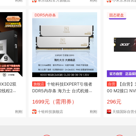
刚刚
摩尔线程官方旗舰店
刚刚
小米京东自营
DDR5内存条
固态硬盘
0X3D2双
十铨科技EXPERT引领者
【自营】宏碁
旗舰店
自营
2线程208
DDR5内存条 海力士 台式机矮马
00 M2接口 NVMe 固态硬盘 PC
盒装CPU生
甲条 6000 C28 6400 32GB 4
Ie3.0
1699元（需用券）
296元
角洲
8GB 64G 96G 10层PCB板 600
0 16G(2x8)C30 Adie 白-限AM
刚刚
十铨科技旗舰店
刚刚
天猫国际自营
D