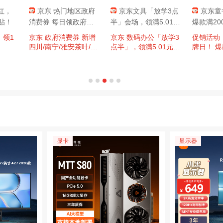
红，
京东 热门地区政府
京东文具「放学3点
京东童
补贴！
消费券 每日领政府补
半」会场，领满5.01元
爆款满20
贴
减5元优惠券
，领1
京东 政府消费券 新增
京东 数码办公「放学3
促销活动
！
四川/南宁/雅安茶叶/武
点半」，领满5.01元减
牌日！ 爆
汉/上海浦东/萧山/云南
5元优惠券
0元！
彩云/成都/南通家纺全
国通用消费券等
显卡
显示器