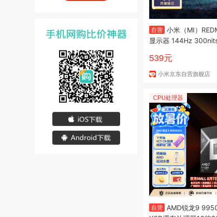
小米（MI）REDM
自营
显示器 144Hz 300ni
业级色准低蓝光爱眼电
539元
公显示器屏 A27 202
小米京东自营旗舰店
CPU处理器
AMD锐龙9 995
自营