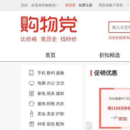
您好，欢迎来到购物党！
请登录
免费注册
用其他账户登录
历史价格查询
首页
折扣精选
促销优惠
手机
数码
摄像
电脑
办公 文仪
家电
厨具
建材
服饰
鞋靴
内衣
美妆
美发
护肤
钟表
箱包
配饰