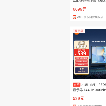
X3D缓存处理器16核3
MB缓存至高5.6GHz
6699元
产力千帧电竞打瓦/三
AMD京东自营旗舰店
显示器
小米（MI）REDM
自营
显示器 144Hz 300ni
业级色准低蓝光爱眼电
539元
公显示器屏 A27 202