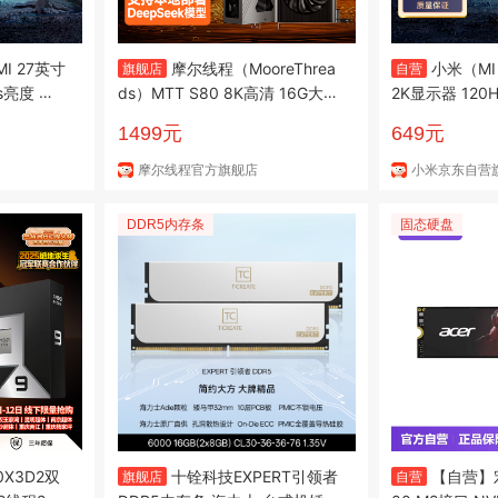
I 27英寸
摩尔线程（MooreThrea
小米（MI
旗舰店
自营
ts亮度 专
ds）MTT S80 8K高清 16G大显
2K显示器 120
竞电脑办
存 国产游戏独立显卡
技术 双重广色
1499元
649元
6款
A27Q 2026款
摩尔线程官方旗舰店
小米京东自营
DDR5内存条
固态硬盘
0X3D2双
十铨科技EXPERT引领者
【自营】宏碁
旗舰店
自营