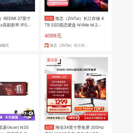
）REDMI 27英寸
致态（ZhiTai）长江存储 4
自营
Hz高刷新率 IPS
TB SSD固态硬盘 NVMe M.2接
域电脑办公显示器
口 TiPlus9100 系列 (PCIe 5.0
4099元
产品)
旗舰店
致态（ZhiTai）长江存储京东自营旗舰店
显示器
(Acer) N35
海信34英寸带鱼屏 200Hz
自营