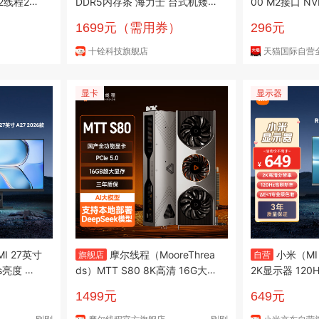
2线程208
DDR5内存条 海力士 台式机矮马
00 M2接口 NVMe 固态硬盘 PC
盒装CPU生
甲条 6000 C28 6400 32GB 4
Ie3.0
1699元（需用券）
296元
角洲
8GB 64G 96G 10层PCB板 600
0 16G(2x8)C30 Adie 白-限AM
十铨科技旗舰店
天猫国际自营
D
显卡
显示器
I 27英寸
摩尔线程（MooreThrea
小米（MI
旗舰店
自营
ts亮度 专
ds）MTT S80 8K高清 16G大显
2K显示器 120
竞电脑办
存 国产游戏独立显卡
技术 双重广色
1499元
649元
6款
A27Q 2026款