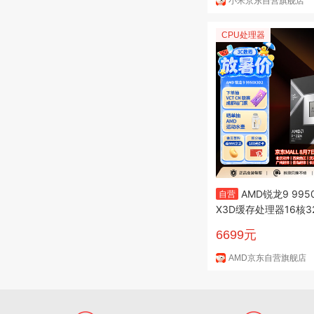
小米京东自营旗舰店
CPU处理器
AMD锐龙9 995
自营
X3D缓存处理器16核3
MB缓存至高5.6GHz
6699元
产力千帧电竞打瓦/三
AMD京东自营旗舰店