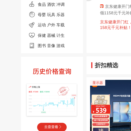
食品
酒饮 冲调
京东买药器械馆 抢
618飞猪品牌盛典！
京东健康开门
5折膨胀券 至高膨胀30
88VIP专享大额酒店红
领1158元千元
母婴
玩具 乐器
0元
包
京东买药器械馆，5折
飞猪618爆品优惠来
京东健康开门红
运动
户外
车载
膨胀券至高膨胀300！
袭！ 88VIP专享大额酒
158元千元补贴
每日抽奖 万店补贴低
店红包
保健 器械
计生
至5折
图书
音像
游戏
折扣精选
显示器